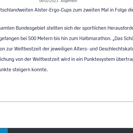
06/02/2023
Allgemein
eutschlandweiten Alster-Ergo-Cups zum zweiten Mal in Folge 
mten Bundesgebiet stellten sich der sportlichen Herausford
gefangen bei 500 Metern bis hin zum Halbmarathon. „Das Sch
n zur Weltbestzeit der jeweiligen Alters- und Geschlechtskate
hung von der Weltbestzeit wird in ein Punktesystem übertrag
unkte steigern konnte.