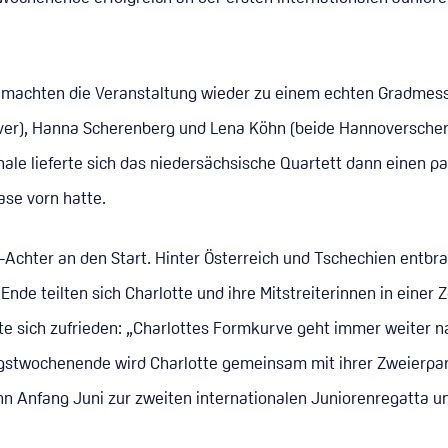
 machten die Veranstaltung wieder zu einem echten Gradmesser
), Hanna Scherenberg und Lena Köhn (beide Hannoverscher RC)
inale lieferte sich das niedersächsische Quartett dann eine
se vorn hatte.
t-Achter an den Start. Hinter Österreich und Tschechien entb
e teilten sich Charlotte und ihre Mitstreiterinnen in einer Z
e sich zufrieden: „Charlottes Formkurve geht immer weiter na
gstwochenende wird Charlotte gemeinsam mit ihrer Zweierpar
nn Anfang Juni zur zweiten internationalen Juniorenregatta 