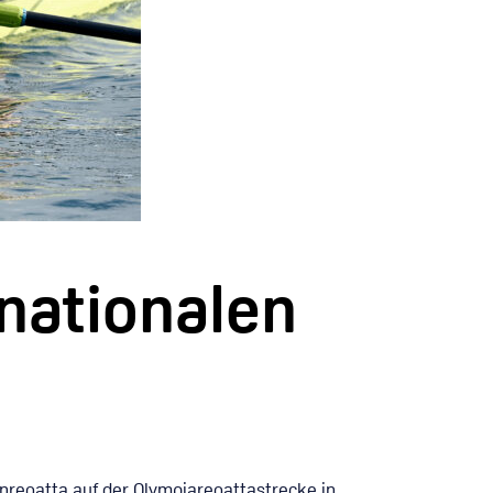
rnationalen
nregatta auf der Olympiaregattastrecke in