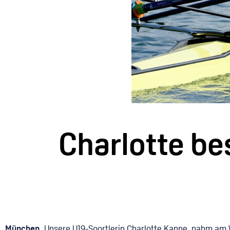
Charlotte be
München.
Unsere U19-Sportlerin Charlotte Kanne nahm am Wo