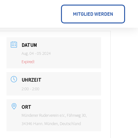
MITGLIED WERDEN
DATUM
Aug. 04 - 05 2024
Expired!
UHRZEIT
2:00 - 2:00
ORT
Mündener Ruderverein e.V., Fährweg 30,
34346 Hann. Münden, Deutschland