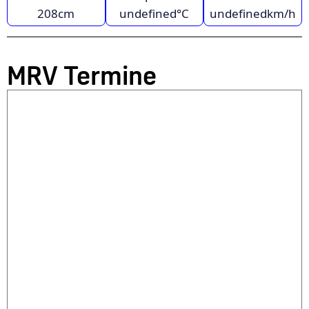
208
cm
undefined
°C
undefined
km/h
MRV Termine